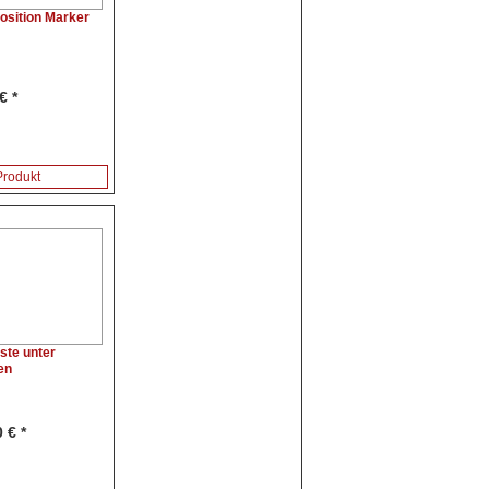
Position Marker
€ *
rodukt
te unter
en
 € *