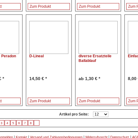
t
Zum Produkt
Zum Produkt
Zum P
 Peradon
D-Lineal
diverse Ersatzteile
Einfa
Ballablauf
 *
14,50 € *
ab 1,30 € *
8,00 
t
Zum Produkt
Zum Produkt
Zum P
Artikel pro Seite:
3
4
5
6
7
8
|
|
|
|
|
/Anmelden
Kontakt
Versand und Zahlungsbedingungen
Widerrufsrecht
Datenschutz
AG