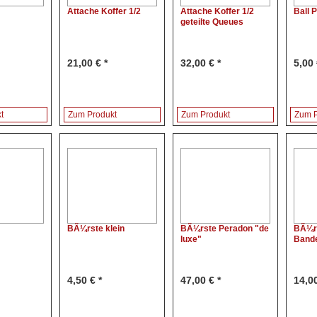
Attache Koffer 1/2
Attache Koffer 1/2
Ball 
geteilte Queues
21,00 € *
32,00 € *
5,00 
t
Zum Produkt
Zum Produkt
Zum P
BÃ¼rste klein
BÃ¼rste Peradon "de
BÃ¼rs
luxe"
Band
4,50 € *
47,00 € *
14,00