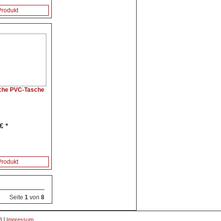
rodukt
che PVC-Tasche
€ *
rodukt
Seite
1
von
8
|
B
Impressum