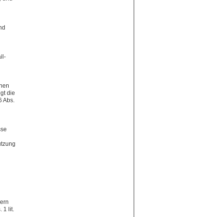
nd
il-
enen
gt die
6 Abs.
sse
utzung
sern
1 lit.