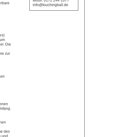
Mobil: 0172 244 1077
erbare
info@touchingball.de
es)
tum
er. Die
ie zur
hen
genen
Umfang.
enen
ge des
g und