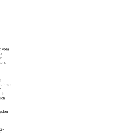
w. vom
ne
r
sers
m
Annahme
n
och
lich
gsten
te-