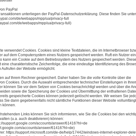
nstleister
von PayPal
ransaktionen unterliegen der PayPal-Datenschutzerklärung. Diese finden Sie unter
aypal.com/de/webapps/mpp/ua/privacy-full
paypal.com/de/webapps/mpp/ua/privacy-full)
e verwendet Cookies. Cookies sind kleine Textdateien, die im Internetbrowser bz
er auf dem Computersystem eines Nutzers gespeichert werden. Ruft ein Nutzer ei
so kann ein Cookie auf dem Betriebssystem des Nutzers gespeichert werden. Diese
t eine charakteristische Zeichenfolge, die eine eindeutige Identifizierung des Brow
 Aufrufen der Website ermöglicht.
n auf Ihrem Rechner gespeichert. Daher haben Sie die volle Kontrolle über die
n Cookies. Durch die Auswahl entsprechender technischer Einstellungen in Ihre
er können Sie vor dem Setzen von Cookies benachrichtigt werden und über die 
heiden sowie die Speicherung der Cookies und Übermittlung der enthaltenen Date
ereits gespeicherte Cookies können jederzeit gelöscht werden. Wir weisen Sie jed
ass Sie dann gegebenenfalls nicht sämtliche Funktionen dieser Website vollumfäng
n können.
hstehenden Links können Sie sich informieren, wie Sie die Cookies bei den wichti
alten (u.a. auch deaktivieren) können:
s://support.google.com/accounts/answer/61416?hl=de
ort.google.com/accounts/answer/61416?hl=de)
rer: https://support.microsoft.com/de-de/help/17442/windows-internet-explorer-dele