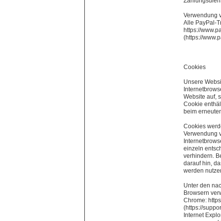
Zahlungsdie
Verwendung 
Alle PayPal-T
https://www.p
(https://www.
Cookies
Unsere Websit
Internetbrows
Website auf, 
Cookie enthäl
beim erneuten
Cookies werde
Verwendung vo
Internetbrows
einzeln entsc
verhindern. B
darauf hin, d
werden nutze
Unter den nac
Browsern verw
Chrome: http
(https://supp
Internet Explo