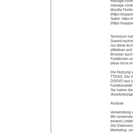
manage-cookie
manage-cooki
Mozilla Firef
(https://supp
Safari: https
(https://supp
Technisch no
Soweit nachs
nur diese tec
effektiver un
Browser auch
Funktionen un
diese ist es 
Die Nutzung v
TTDSG. Die Ve
DSGVO aus un
Funktionalitä
Sie haben das
Verarbeitung
Analyse
Verwendung v
Wir verwende
Ireland Limite
Die Datenvera
Marketing- un