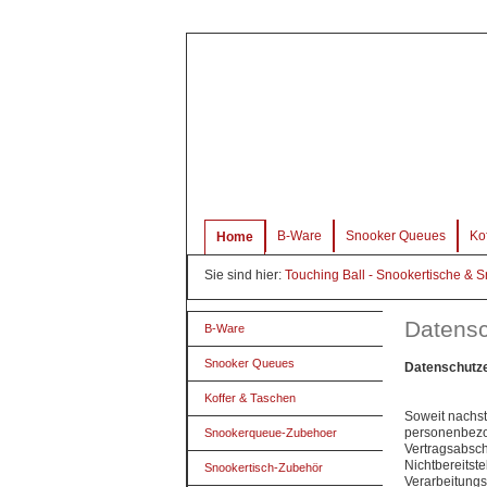
B-Ware
Snooker Queues
Ko
Home
Sie sind hier:
Touching Ball - Snookertische &
Datens
B-Ware
Snooker Queues
Datenschutz
Koffer & Taschen
Soweit nachst
personenbezog
Snookerqueue-Zubehoer
Vertragsabschl
Nichtbereitste
Snookertisch-Zubehör
Verarbeitung