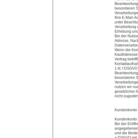
Beantwortung 
besonderen Si
Verarbeitung
Ihre E-Mail-A
unter Beachtu
Verarbeitung 
Erhebung und 
Bei der Nutzu
Adresse, Nach
Datenverarbe
Wenn die Kon
Kaufinteresse
Vertrag betrif
Kontaktaufnah
1 lit. f DSGV
Beantwortung 
besonderen Si
Verarbeitunge
nutzen wir nu
gesetzlicher 
nicht zugesti
Kundenkont
Kundenkonto
Bei der Eröff
angegebenen U
und die Bestel
a DSGVO mit I