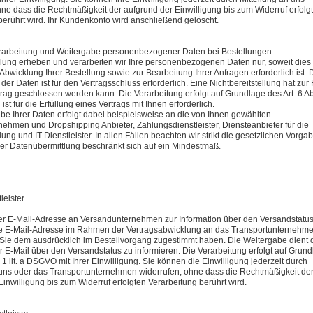
hne dass die Rechtmäßigkeit der aufgrund der Einwilligung bis zum Widerruf erfolg
berührt wird. Ihr Kundenkonto wird anschließend gelöscht.
rarbeitung und Weitergabe personenbezogener Daten bei Bestellungen
llung erheben und verarbeiten wir Ihre personenbezogenen Daten nur, soweit dies
Abwicklung Ihrer Bestellung sowie zur Bearbeitung Ihrer Anfragen erforderlich ist. 
 der Daten ist für den Vertragsschluss erforderlich. Eine Nichtbereitstellung hat zur 
rag geschlossen werden kann. Die Verarbeitung erfolgt auf Grundlage des Art. 6 Abs.
t für die Erfüllung eines Vertrags mit Ihnen erforderlich.
be Ihrer Daten erfolgt dabei beispielsweise an die von Ihnen gewählten
ehmen und Dropshipping Anbieter, Zahlungsdienstleister, Diensteanbieter für die
ung und IT-Dienstleister. In allen Fällen beachten wir strikt die gesetzlichen Vorga
r Datenübermittlung beschränkt sich auf ein Mindestmaß.
stleister
r E-Mail-Adresse an Versandunternehmen zur Information über den Versandstatu
re E-Mail-Adresse im Rahmen der Vertragsabwicklung an das Transportunternehm
n Sie dem ausdrücklich im Bestellvorgang zugestimmt haben. Die Weitergabe dient
r E-Mail über den Versandstatus zu informieren. Die Verarbeitung erfolgt auf Grun
. 1 lit. a DSGVO mit Ihrer Einwilligung. Sie können die Einwilligung jederzeit durch
 uns oder das Transportunternehmen widerrufen, ohne dass die Rechtmäßigkeit de
Einwilligung bis zum Widerruf erfolgten Verarbeitung berührt wird.