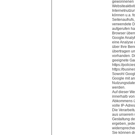
gewonnenen I
Websiteaktivi
Internetnutzu
können u.a. f
Seitenaufrufs
verwendete De
aufgerufen ha
Browser überm
Google Analyt
eine Analyse 
über Ihre Ben
übertragen un
vorhanden. Di
geeignete Gar
https://polic
https://busine
Sowohl Google
Google mit an
Nutzungsdaten
werden.
Auf dieser We
innerhalb von
Abkommens übe
volle IP-Adre
Die Verarbeit
aus unserem ü
Gestaltung de
ergeben, jede
widerspreche
Sie können di