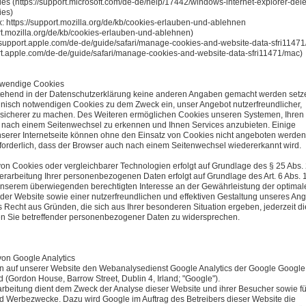
s (https://support.microsoft.com/de-de/help/17442/windows-internet-explorer-dele
es)
ox: https://support.mozilla.org/de/kb/cookies-erlauben-und-ablehnen
ort.mozilla.org/de/kb/cookies-erlauben-und-ablehnen)
://support.apple.com/de-de/guide/safari/manage-cookies-and-website-data-sfri1147
ort.apple.com/de-de/guide/safari/manage-cookies-and-website-data-sfri11471/mac)
twendige Cookies
tehend in der Datenschutzerklärung keine anderen Angaben gemacht werden setz
hnisch notwendigen Cookies zu dem Zweck ein, unser Angebot nutzerfreundlicher,
d sicherer zu machen. Des Weiteren ermöglichen Cookies unseren Systemen, Ihren
 nach einem Seitenwechsel zu erkennen und Ihnen Services anzubieten. Einige
serer Internetseite können ohne den Einsatz von Cookies nicht angeboten werden
erforderlich, dass der Browser auch nach einem Seitenwechsel wiedererkannt wird.
on Cookies oder vergleichbarer Technologien erfolgt auf Grundlage des § 25 Abs.
rarbeitung Ihrer personenbezogenen Daten erfolgt auf Grundlage des Art. 6 Abs. 1 l
serem überwiegenden berechtigten Interesse an der Gewährleistung der optimal
t der Website sowie einer nutzerfreundlichen und effektiven Gestaltung unseres Ang
 Recht aus Gründen, die sich aus Ihrer besonderen Situation ergeben, jederzeit di
en Sie betreffender personenbezogener Daten zu widersprechen.
on Google Analytics
n auf unserer Website den Webanalysedienst Google Analytics der Google Google
d (Gordon House, Barrow Street, Dublin 4, Irland; "Google").
rbeitung dient dem Zweck der Analyse dieser Website und ihrer Besucher sowie fü
d Werbezwecke. Dazu wird Google im Auftrag des Betreibers dieser Website die