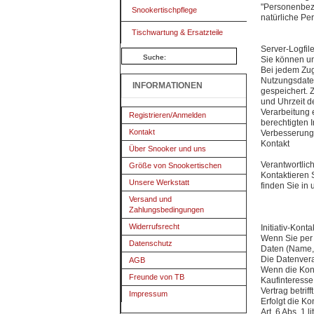
"Personenbezog
Snookertischpflege
natürliche Pe
Tischwartung & Ersatzteile
Server-Logfil
Sie können u
Bei jedem Zug
Nutzungsdaten
INFORMATIONEN
gespeichert. 
und Uhrzeit d
Verarbeitung 
Registrieren/Anmelden
berechtigten 
Kontakt
Verbesserung
Kontakt
Über Snooker und uns
Verantwortlic
Größe von Snookertischen
Kontaktieren 
Unsere Werkstatt
finden Sie in
Versand und
Zahlungsbedingungen
Widerrufsrecht
Initiativ-Kon
Wenn Sie per 
Datenschutz
Daten (Name, 
Die Datenvera
AGB
Wenn die Kon
Freunde von TB
Kaufinteresse
Vertrag betrif
Impressum
Erfolgt die K
Art. 6 Abs. 1