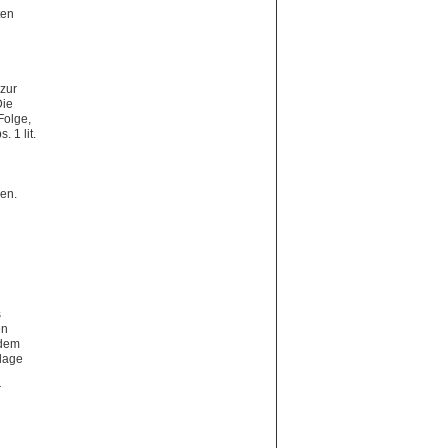
ten
 zur
Die
Folge,
 1 lit.
ben.
s
en
 dem
dlage
r