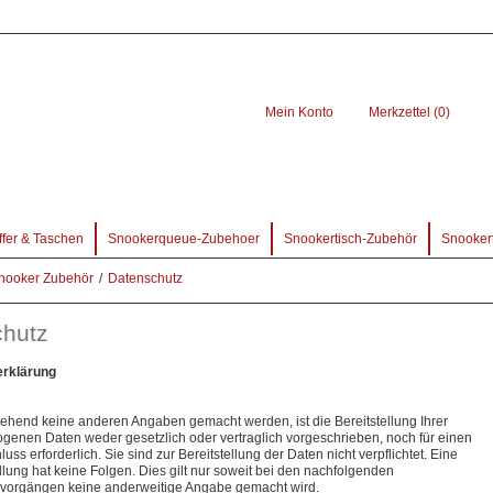
Mein Konto
Merkzettel (0)
ffer & Taschen
Snookerqueue-Zubehoer
Snookertisch-Zubehör
Snookert
 Snooker Zubehör
/
Datenschutz
chutz
erklärung
ehend keine anderen Angaben gemacht werden, ist die Bereitstellung Ihrer
enen Daten weder gesetzlich oder vertraglich vorgeschrieben, noch für einen
uss erforderlich. Sie sind zur Bereitstellung der Daten nicht verpflichtet. Eine
llung hat keine Folgen. Dies gilt nur soweit bei den nachfolgenden
svorgängen keine anderweitige Angabe gemacht wird.