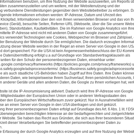
nformationen benutzen, um Ihre Nutzung der Website auszuwerten, um Reports üb
täten zusammenzustellen und um weitere, mit der Websitenutzung und der
ng verbundene Dienstleistungen gegenüber dem Websitebetreiber zu erbringen. D
olgende Informationen erhoben werden: IP-Adresse, Datum und Uhrzeit des
, Klickpfad, Informationen über den von Ihnen verwendeten Browser und das von I
vice (Gerät), besuchte Seiten, Referrer-URL (Webseite, über die Sie unsere Webs
ben), Standortdaten, Kaufaktivitäten. Die im Rahmen von Google Analytics von Ihr
ittelte IP-Adresse wird nicht mit anderen Daten von Google zusammengeführt.
ics verwendet Technologien wie Cookies, Webspeicher im Browser und Zählpixel, 
der Benutzung der Website durch Sie ermöglichen. Die dadurch erzeugten Informa
utzung dieser Website werden in der Regel an einen Server von Google in den US
d dort gespeichert. Für die USA ist kein Angemessenheitsbeschluss der EU-Komm
e Datenübermittlung erfolgt u.a auf Grundlage von Standardvertragsklauseln als
antien für den Schutz der personenbezogenen Daten, einsehbar unter:
ies.google.com/privacy/frameworks (https://policies.google.com/privacy/frameworks) 
ss.safety.google/adsprocessorterms/. (https://business.safety.google/adsprocessort
 als auch staatliche US-Behörden haben Zugriff auf Ihre Daten. Ihre Daten könne
deren Daten, wie beispielsweise Ihrem Suchverlauf, Ihren persönlichen Accounts, 
 anderer Geräte und allen anderen Daten, die Google zu Ihnen vorliegen hat, ver
bsite ist die IP-Anonymisierung aktiviert. Dadurch wird Ihre IP-Adresse von Google
 Mitgliedstaaten der Europäischen Union oder in anderen Vertragsstaaten des
r den Europäischen Wirtschaftsraum zuvor gekürzt. Nur in Ausnahmefällen wird 
sse an einen Server von Google in den USA übertragen und dort gekürzt.
ung Ihrer personenbezogenen Daten erfolgt auf Grundlage des Art. 6 Abs. 1 lit. f 
berwiegenden berechtigten Interesse an der bedarfsgerechten und zielgerichtete
r Website. Sie haben das Recht aus Gründen, die sich aus Ihrer besonderen Situat
rzeit dieser Verarbeitungen Sie betreffender personenbezogener Daten zu
n.
e Erfassung der durch Google Analytics erzeugten und auf Ihre Nutzung der Websi