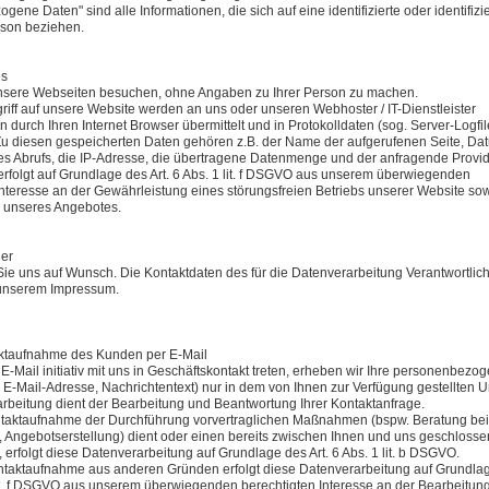
ene Daten" sind alle Informationen, die sich auf eine identifizierte oder identifizi
rson beziehen.
es
nsere Webseiten besuchen, ohne Angaben zu Ihrer Person zu machen.
riff auf unsere Website werden an uns oder unseren Webhoster / IT-Dienstleister
 durch Ihren Internet Browser übermittelt und in Protokolldaten (sog. Server-Logfil
Zu diesen gespeicherten Daten gehören z.B. der Name der aufgerufenen Seite, Da
es Abrufs, die IP-Adresse, die übertragene Datenmenge und der anfragende Provid
erfolgt auf Grundlage des Art. 6 Abs. 1 lit. f DSGVO aus unserem überwiegenden
Interesse an der Gewährleistung eines störungsfreien Betriebs unserer Website sow
 unseres Angebotes.
her
Sie uns auf Wunsch. Die Kontaktdaten des für die Datenverarbeitung Verantwortlic
 unserem Impressum.
taktaufnahme des Kunden per E-Mail
E-Mail initiativ mit uns in Geschäftskontakt treten, erheben wir Ihre personenbezo
E-Mail-Adresse, Nachrichtentext) nur in dem von Ihnen zur Verfügung gestellten 
rbeitung dient der Bearbeitung und Beantwortung Ihrer Kontaktanfrage.
taktaufnahme der Durchführung vorvertraglichen Maßnahmen (bspw. Beratung bei
, Angebotserstellung) dient oder einen bereits zwischen Ihnen und uns geschloss
ft, erfolgt diese Datenverarbeitung auf Grundlage des Art. 6 Abs. 1 lit. b DSGVO.
ontaktaufnahme aus anderen Gründen erfolgt diese Datenverarbeitung auf Grundla
 lit. f DSGVO aus unserem überwiegenden berechtigten Interesse an der Bearbeitun