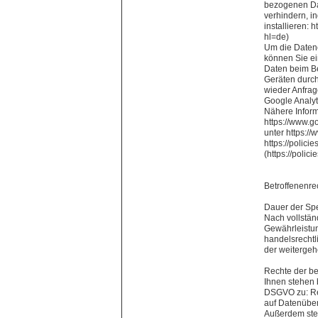
bezogenen Dat
verhindern, i
installieren: 
hl=de)
Um die Datene
können Sie ei
Daten beim Be
Geräten durch
wieder Anfrag
Google Analyti
Nähere Infor
https://www.g
unter https://
https://polic
(https://poli
Betroffenenr
Dauer der Sp
Nach vollstän
Gewährleistun
handelsrechtl
der weitergeh
Rechte der be
Ihnen stehen 
DSGVO zu: Rec
auf Datenüber
Außerdem steh