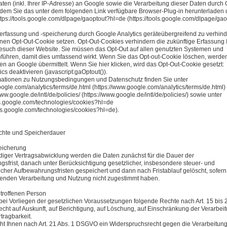
en (inkl. Ihrer IP-Adresse) an Google sowie die Verarbeitung dieser Daten durch
ndem Sie das unter dem folgenden Link verfügbare Browser-Plug-in herunterladen
https://tools.google.com/dlpage/gaoptout?hl=de (https://tools.google.com/dlpage/ga
rfassung und -speicherung durch Google Analytics geräteübergreifend zu verhind
nen Opt-Out-Cookie setzen. Opt-Out-Cookies verhindern die zukünftige Erfassung 
such dieser Website. Sie müssen das Opt-Out auf allen genutzten Systemen und
führen, damit dies umfassend wirkt. Wenn Sie das Opt-out-Cookie löschen, werde
en an Google übermittelt. Wenn Sie hier klicken, wird das Opt-Out-Cookie gesetzt:
cs deaktivieren (javascript:gaOptout()).
mationen zu Nutzungsbedingungen und Datenschutz finden Sie unter
oogle.com/analytics/terms/de.html (https://www.google.com/analytics/terms/de.html)
www.google.de/intl/de/policies/ (https://www.google.de/intl/de/policies/) sowie unter
ies.google.com/technologies/cookies?hl=de
cies.google.com/technologies/cookies?hl=de).
echte und Speicherdauer
eicherung
diger Vertragsabwicklung werden die Daten zunächst für die Dauer der
gsfrist, danach unter Berücksichtigung gesetzlicher, insbesondere steuer- und
icher Aufbewahrungsfristen gespeichert und dann nach Fristablauf gelöscht, sofern
enden Verarbeitung und Nutzung nicht zugestimmt haben.
troffenen Person
bei Vorliegen der gesetzlichen Voraussetzungen folgende Rechte nach Art. 15 bis 
ht auf Auskunft, auf Berichtigung, auf Löschung, auf Einschränkung der Verarbeit
tragbarkeit.
t Ihnen nach Art. 21 Abs. 1 DSGVO ein Widerspruchsrecht gegen die Verarbeitung