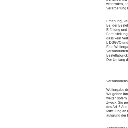
widerrufen, o
Verarbeitung 
Erhebung, Ve
Bei der Beste
Erfüllung und 
Bereitstellung
dass kein Vert
b DSGVO und is
Eine Weiterga
Versanduntern
Bestellabwickl
Der Umfang de
Versanddien
Weitergabe de
Wir geben Ih
weiter, sofer
Zweck, Sie pe
des Art. 6 Abs
Mitteilung an
aufgrund der 