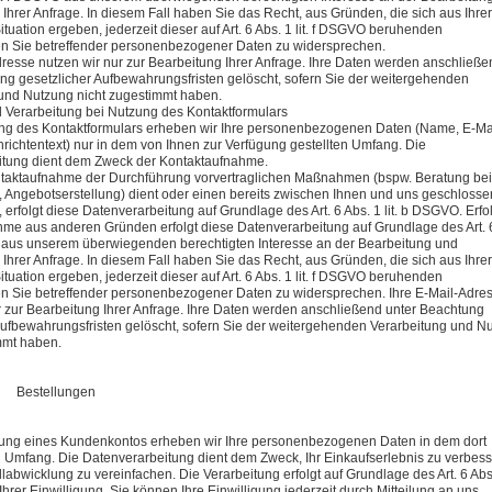
Ihrer Anfrage. In diesem Fall haben Sie das Recht, aus Gründen, die sich aus Ihrer
tuation ergeben, jederzeit dieser auf Art. 6 Abs. 1 lit. f DSGVO beruhenden
en Sie betreffender personenbezogener Daten zu widersprechen.
dresse nutzen wir nur zur Bearbeitung Ihrer Anfrage. Ihre Daten werden anschließe
ng gesetzlicher Aufbewahrungsfristen gelöscht, sofern Sie der weitergehenden
und Nutzung nicht zugestimmt haben.
Verarbeitung bei Nutzung des Kontaktformulars
ng des Kontaktformulars erheben wir Ihre personenbezogenen Daten (Name, E-Ma
richtentext) nur in dem von Ihnen zur Verfügung gestellten Umfang. Die
itung dient dem Zweck der Kontaktaufnahme.
taktaufnahme der Durchführung vorvertraglichen Maßnahmen (bspw. Beratung bei
, Angebotserstellung) dient oder einen bereits zwischen Ihnen und uns geschloss
ft, erfolgt diese Datenverarbeitung auf Grundlage des Art. 6 Abs. 1 lit. b DSGVO. Erfol
me aus anderen Gründen erfolgt diese Datenverarbeitung auf Grundlage des Art. 
O aus unserem überwiegenden berechtigten Interesse an der Bearbeitung und
Ihrer Anfrage. In diesem Fall haben Sie das Recht, aus Gründen, die sich aus Ihrer
tuation ergeben, jederzeit dieser auf Art. 6 Abs. 1 lit. f DSGVO beruhenden
n Sie betreffender personenbezogener Daten zu widersprechen. Ihre E-Mail-Adre
r zur Bearbeitung Ihrer Anfrage. Ihre Daten werden anschließend unter Beachtung
Aufbewahrungsfristen gelöscht, sofern Sie der weitergehenden Verarbeitung und N
mmt haben.
o Bestellungen
nung eines Kundenkontos erheben wir Ihre personenbezogenen Daten in dem dort
mfang. Die Datenverarbeitung dient dem Zweck, Ihr Einkaufserlebnis zu verbes
labwicklung zu vereinfachen. Die Verarbeitung erfolgt auf Grundlage des Art. 6 Abs. 
hrer Einwilligung. Sie können Ihre Einwilligung jederzeit durch Mitteilung an uns