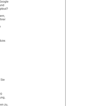
 Google
 und
optout?
ern,
Ihrer
n
 bzw.
 Sie
20
ung,
en zu,