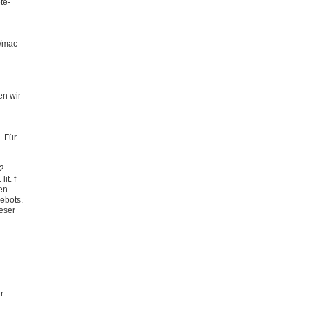
te-
1/mac
en wir
. Für
 2
it. f
en
ebots.
eser
r