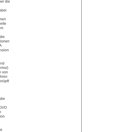
er die
abei
hnen
eite
em
die
tionen
A
ission
und
erms/)
n von
Ihren
knüpft
die
DSGVO
n
ion
te