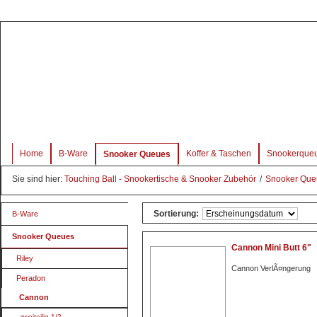
Home
B-Ware
Koffer & Taschen
Snookerque
Snooker Queues
Sie sind hier:
Touching Ball - Snookertische & Snooker Zubehör
/
Snooker Qu
Sortierung:
B-Ware
Snooker Queues
Cannon Mini Butt 6"
Riley
Cannon VerlÃ¤ngerung
Peradon
Cannon
zweiteilig 1/2