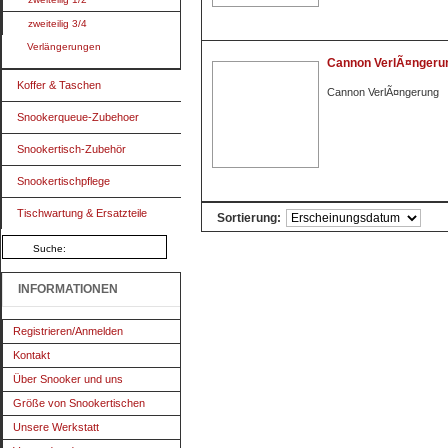
zweiteilig 3/4
Verlängerungen
Cannon VerlÃ¤ngeru
Koffer & Taschen
Cannon VerlÃ¤ngerung
Snookerqueue-Zubehoer
Snookertisch-Zubehör
Snookertischpflege
Tischwartung & Ersatzteile
Sortierung:
INFORMATIONEN
Registrieren/Anmelden
Kontakt
Über Snooker und uns
Größe von Snookertischen
Unsere Werkstatt