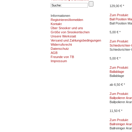
129,00 € *
Zum Produkt
Informationen
Ball Position M
Registrieren/Anmelden
Ball Position M
Kontakt
Über Snooker und uns
Größe von Snookertischen
5,00 € *
Unsere Werkstatt
Versand und Zahlungsbedingungen
Zum Produkt
Widerrufsrecht
Schiedsrichte
Datenschutz
Schiedsrichte
AGB
Freunde von TB
5,00 € *
Impressum
Zum Produkt
Ballablage
Ballablage
ab 6,50 € *
Zum Produkt
Ballpolierer Ara
Ballpolierer Ara
11,50 € *
Zum Produkt
Ballreiniger Ara
Ballreiniger Ara