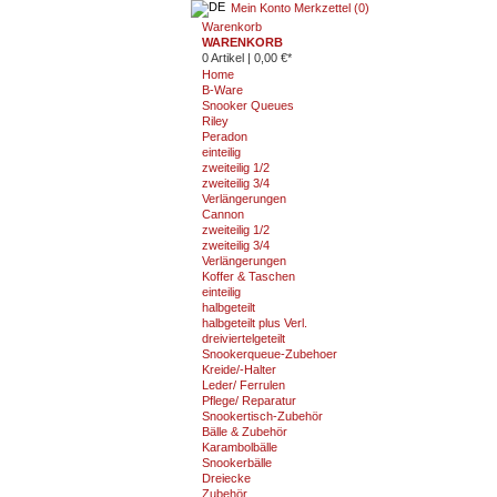
Mein Konto
Merkzettel (0)
Warenkorb
WARENKORB
0 Artikel
|
0,00 €*
Home
B-Ware
Snooker Queues
Riley
Peradon
einteilig
zweiteilig 1/2
zweiteilig 3/4
Verlängerungen
Cannon
zweiteilig 1/2
zweiteilig 3/4
Verlängerungen
Koffer & Taschen
einteilig
halbgeteilt
halbgeteilt plus Verl.
dreiviertelgeteilt
Snookerqueue-Zubehoer
Kreide/-Halter
Leder/ Ferrulen
Pflege/ Reparatur
Snookertisch-Zubehör
Bälle & Zubehör
Karambolbälle
Snookerbälle
Dreiecke
Zubehör