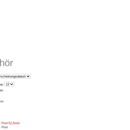
hör
te:
en:
ker
r Pool 52,5mm
r Pool