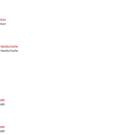
arker
arker
r-Handschuhe
r-Handschuhe
mith
mith
mith
mith