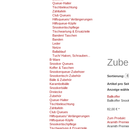
Queue-Halter
Tischbeleuchtung
Zähltafeln
Club Queues
Hilfsqueues/ Verlängerungen
Hilfsqueue-Köpfe
Snookertischpflege
Tischwartung & Ersatzteile
Banden/ Taschen
Banden
Leder
Netze
Ballablauf
Tuch/ Haken, Schrauben...
Zube
B-Ware
Snooker Queues
Koffer & Taschen
Snookerqueue-Zubehoer
Snookertisch-Zubehör
Sortierung:
Bälle & Zubehör
Artikel pro Sei
Karambolbälle
Snookerbälle
Anzeige wähl
Dreiecke
Zubehör
Ballkoffer
Queue-Halter
Ballkoffer Snoo
Tischbeleuchtung
Zähltafeln
82,00 € *
Club Queues
Hilfsqueues/ Verlängerungen
Zum Produkt
Hilfsqueue-Köpfe
Aramith Premie
Snookertischpflege
Aramith Premie
Tischwartung & Ersatzteile