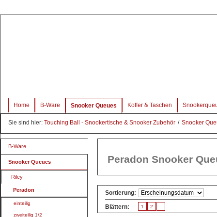
Home
B-Ware
Koffer & Taschen
Snookerque
Snooker Queues
Sie sind hier:
Touching Ball - Snookertische & Snooker Zubehör
/
Snooker Qu
B-Ware
Peradon Snooker Que
Snooker Queues
Riley
Peradon
Sortierung:
einteilig
Blättern:
1
2
zweiteilig 1/2