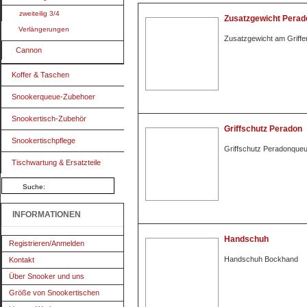
zweiteilig 3/4
Zusatzgewicht Perad
Verlängerungen
Zusatzgewicht am Griff
Cannon
Koffer & Taschen
Snookerqueue-Zubehoer
Snookertisch-Zubehör
Griffschutz Peradon
Snookertischpflege
Griffschutz Peradonque
Tischwartung & Ersatzteile
INFORMATIONEN
Handschuh
Registrieren/Anmelden
Handschuh Bockhand
Kontakt
Über Snooker und uns
Größe von Snookertischen