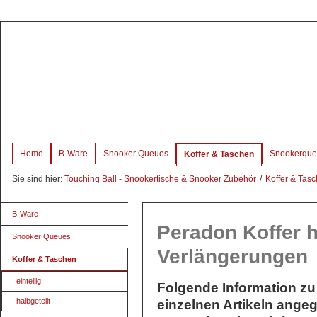
Home
B-Ware
Snooker Queues
Snookerque
Koffer & Taschen
Sie sind hier:
Touching Ball - Snookertische & Snooker Zubehör
/
Koffer & Tas
B-Ware
Peradon Koffer h
Snooker Queues
Verlängerungen
Koffer & Taschen
einteilig
Folgende Information zu 
halbgeteilt
einzelnen Artikeln angeg