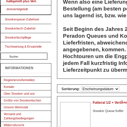
Wenn also eine Lieferung 
halbgeteilt plus Verl.
Bestellung (am besten pe
dreiviertelgeteilt
uns lagernd ist, bzw. wi
Snookerqueue-Zubehoer
Seit Beginn des Jahres 2
Snookertisch-Zubehör
Peradon Queues und Kof
Snookertischpflege
Lieferfristen, abweichen
Tischwartung & Ersatzteile
angegebenen, kommen. Di
Hochtouren um die Engp
jedem Fall kurzfristig I
INFORMATIONEN
Lieferzeitpunkt zu übermi
Registrieren/Anmelden
Kontakt
Sortierung:
Über Snooker und uns
Größe von Snookertischen
Futteral 1/2 + VerlÃ
Unsere Werkstatt
Snooker Queue Koffer
Versand und
Zahlungsbedingungen
Widerrufsrecht