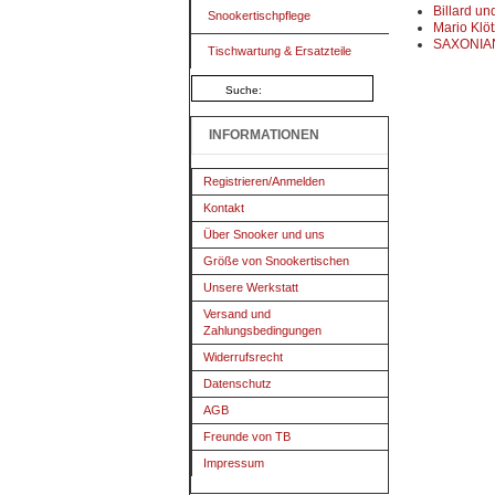
Billard un
Snookertischpflege
Mario Klöt
SAXONIA
Tischwartung & Ersatzteile
INFORMATIONEN
Registrieren/Anmelden
Kontakt
Über Snooker und uns
Größe von Snookertischen
Unsere Werkstatt
Versand und
Zahlungsbedingungen
Widerrufsrecht
Datenschutz
AGB
Freunde von TB
Impressum