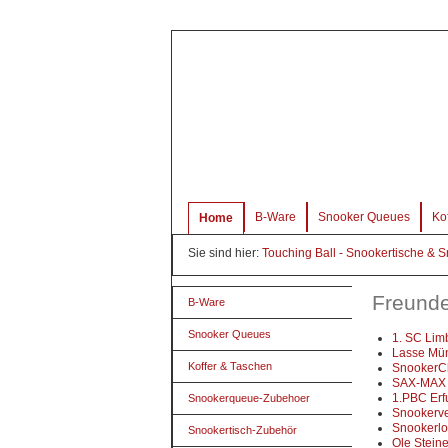
B-Ware
Snooker Queues
Ko
Home
Sie sind hier:
Touching Ball - Snookertische &
Freund
B-Ware
Snooker Queues
1. SC Lim
Lasse Mü
Koffer & Taschen
SnookerC
SAX-MAX 
1.PBC Erfu
Snookerqueue-Zubehoer
Snookerve
Snookerl
Snookertisch-Zubehör
Ole Steine