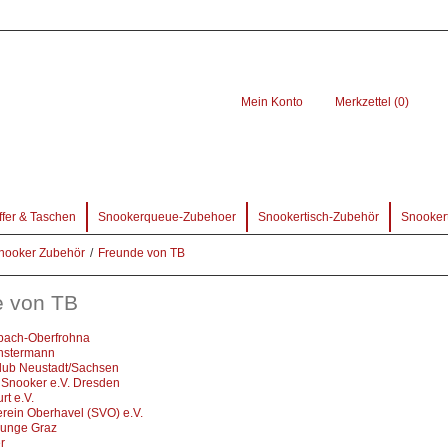
Mein Konto
Merkzettel (0)
ffer & Taschen
Snookerqueue-Zubehoer
Snookertisch-Zubehör
Snookert
 Snooker Zubehör
/
Freunde von TB
e von TB
bach-Oberfrohna
nstermann
lub Neustadt/Sachsen
Snooker e.V. Dresden
rt e.V.
rein Oberhavel (SVO) e.V.
ounge Graz
r