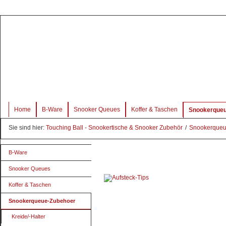
Home
B-Ware
Snooker Queues
Koffer & Taschen
Snookerqueu
Sie sind hier:
Touching Ball - Snookertische & Snooker Zubehör
/
Snookerque
B-Ware
Snooker Queues
Koffer & Taschen
Snookerqueue-Zubehoer
Kreide/-Halter