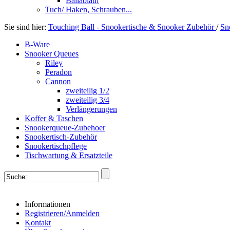
Ballablauf
Tuch/ Haken, Schrauben...
Sie sind hier:
Touching Ball - Snookertische & Snooker Zubehör
/
Sn
B-Ware
Snooker Queues
Riley
Peradon
Cannon
zweiteilig 1/2
zweiteilig 3/4
Verlängerungen
Koffer & Taschen
Snookerqueue-Zubehoer
Snookertisch-Zubehör
Snookertischpflege
Tischwartung & Ersatzteile
Informationen
Registrieren/Anmelden
Kontakt