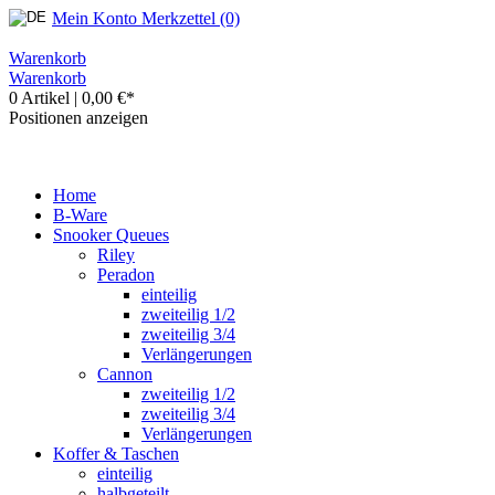
Mein Konto
Merkzettel (0)
Warenkorb
Warenkorb
0 Artikel
|
0,00 €*
Positionen anzeigen
Home
B-Ware
Snooker Queues
Riley
Peradon
einteilig
zweiteilig 1/2
zweiteilig 3/4
Verlängerungen
Cannon
zweiteilig 1/2
zweiteilig 3/4
Verlängerungen
Koffer & Taschen
einteilig
halbgeteilt