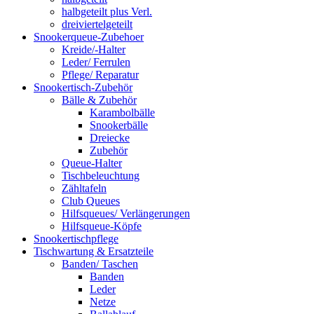
halbgeteilt plus Verl.
dreiviertelgeteilt
Snookerqueue-Zubehoer
Kreide/-Halter
Leder/ Ferrulen
Pflege/ Reparatur
Snookertisch-Zubehör
Bälle & Zubehör
Karambolbälle
Snookerbälle
Dreiecke
Zubehör
Queue-Halter
Tischbeleuchtung
Zähltafeln
Club Queues
Hilfsqueues/ Verlängerungen
Hilfsqueue-Köpfe
Snookertischpflege
Tischwartung & Ersatzteile
Banden/ Taschen
Banden
Leder
Netze