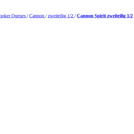
ooker Queues
/
Cannon
/
zweiteilig 1/2
/
Cannon Spirit zweiteilig 1/2