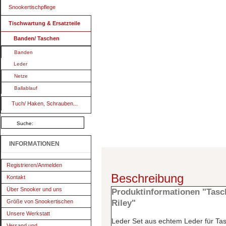
Snookertischpflege
Tischwartung & Ersatzteile
Banden/ Taschen
Banden
Leder
Netze
Ballablauf
Tuch/ Haken, Schrauben...
INFORMATIONEN
Registrieren/Anmelden
Beschreibung
Kontakt
Über Snooker und uns
Produktinformationen "Tasch
Größe von Snookertischen
Riley"
Unsere Werkstatt
Leder Set aus echtem Leder für Ta
Versand und