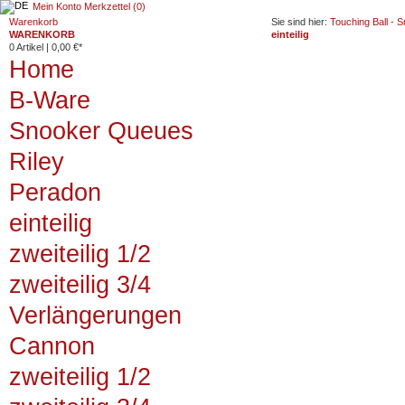
Mein Konto
Merkzettel (0)
Warenkorb
Sie sind hier:
Touching Ball -
WARENKORB
einteilig
0 Artikel
|
0,00 €*
Home
B-Ware
Snooker Queues
Riley
Peradon
einteilig
zweiteilig 1/2
zweiteilig 3/4
Verlängerungen
Cannon
zweiteilig 1/2