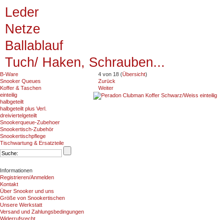
Leder
Netze
Ballablauf
Tuch/ Haken, Schrauben...
B-Ware
4 von 18 (
Übersicht
)
Snooker Queues
Zurück
Koffer & Taschen
Weiter
einteilig
halbgeteilt
halbgeteilt plus Verl.
dreiviertelgeteilt
Snookerqueue-Zubehoer
Snookertisch-Zubehör
Snookertischpflege
Tischwartung & Ersatzteile
Informationen
Registrieren/Anmelden
Kontakt
Über Snooker und uns
Größe von Snookertischen
Unsere Werkstatt
Versand und Zahlungsbedingungen
Widerrufsrecht